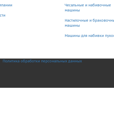
мпании
Чесальные и набивочные
машины
сти
Настилочные и браковочн
машины
Машины для набивки пухо
Политика обработки персональных данных