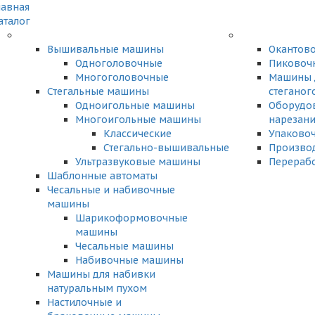
лавная
аталог
Вышивальные машины
Окантов
Одноголовочные
Пиковоч
Многоголовочные
Машины 
Стегальные машины
стеганог
Одноигольные машины
Оборудов
Многоигольные машины
нарезани
Классические
Упаково
Стегально-вышивальные
Произво
Ультразвуковые машины
Перерабо
Шаблонные автоматы
Чесальные и набивочные
машины
Шарикоформовочные
машины
Чесальные машины
Набивочные машины
Машины для набивки
натуральным пухом
Настилочные и