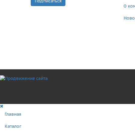
О ко
Ново
© 2011 – 2025 ООО «ИмпортМаш»
Главная
Каталог