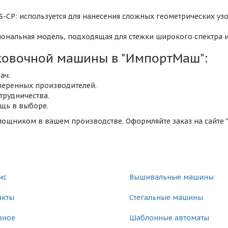
-CP: используется для нанесения сложных геометрических у
нальная модель, подходящая для стежки широкого спектра и
ковочной машины в "ИмпортМаш":
ач.
веренных производителей.
трудничества.
щь в выборе.
щником в вашем производстве. Оформляйте заказ на сайте 
я
Каталог
ис
Вышивальные машины
акты
Стегальные машины
зное
Шаблонные автоматы